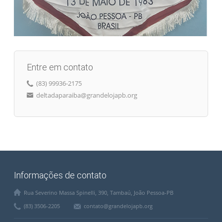
Entre em contato
(83) 99936-2175
deltadaparaiba@grandelojapb.org
Informações de contato
Rua Severino Massa Spinelli, 390, Tambaú, João Pessoa-PB
(83) 3506-2205
contato@grandelojapb.org