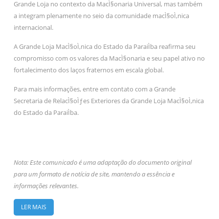
Grande Loja no contexto da MacÌ§onaria Universal, mas também
a integram plenamente no seio da comunidade macÌ§oÌ‚nica
internacional.
A Grande Loja MacÌ§oÌ‚nica do Estado da ParaiÌba reafirma seu
compromisso com os valores da MacÌ§onaria e seu papel ativo no
fortalecimento dos laços fraternos em escala global.
Para mais informações, entre em contato com a Grande
Secretaria de RelacÌ§oÌƒes Exteriores da Grande Loja MacÌ§oÌ‚nica
do Estado da ParaiÌba.
Nota: Este comunicado é uma adaptação do documento original
para um formato de notícia de site, mantendo a essência e
informações relevantes.
LER MAIS