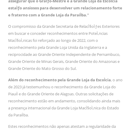
assegurar que o GraÌƒo-Mestre e a Grande Loja da EscoÌcia
estaÌƒo ansiosos para desenvolver um relacionamento forte
e fraterno com a Grande Loja da ParaiÌba."
O compromisso da Grande Secretaria de RelacÌ§oÌƒes Exteriores
em buscar e conceder reconhecimentos entre PoteÌ‚ncias
MacÌ§oÌ‚nicas foi reforçado ao longo de 2022, com o
reconhecimento pela Grande Loja Unida da Inglaterra e a
reciprocidade ao Grande Oriente Independente de Pernambuco,
Grande Oriente de Minas Gerais, Grande Oriente do Amazonas e
Grande Oriente do Mato Grosso do Sul.
Além do reconhecimento pela Grande Loja da EscoÌcia
, o ano
de 2023 já testemunhou o reconhecimento da Grande Loja do
PiauiÌ e do Grande Oriente de Alagoas. Outras solicitações de
reconhecimento estão em andamento, consolidando ainda mais
a presença internacional da Grande Loja MacÌ§oÌ‚nica do Estado
da ParaiÌba.
Estes reconhecimentos não apenas atestam a regularidade da