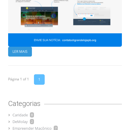
LER MAIS
Página 1 of 1
1
Categorias
Caridade
8
DeMolay
2
Empreender Maçônico
7