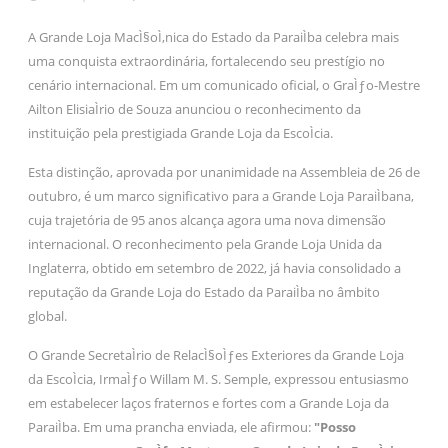
A Grande Loja MacÌ§oÌ‚nica do Estado da ParaiÌba celebra mais
uma conquista extraordinária, fortalecendo seu prestígio no
cenário internacional. Em um comunicado oficial, o GraÌƒo-Mestre
Ailton ElisiaÌrio de Souza anunciou o reconhecimento da
instituição pela prestigiada Grande Loja da EscoÌcia.
Esta distinção, aprovada por unanimidade na Assembleia de 26 de
outubro, é um marco significativo para a Grande Loja ParaiÌbana,
cuja trajetória de 95 anos alcança agora uma nova dimensão
internacional. O reconhecimento pela Grande Loja Unida da
Inglaterra, obtido em setembro de 2022, já havia consolidado a
reputação da Grande Loja do Estado da ParaiÌba no âmbito
global.
O Grande SecretaÌrio de RelacÌ§oÌƒes Exteriores da Grande Loja
da EscoÌcia, IrmaÌƒo Willam M. S. Semple, expressou entusiasmo
em estabelecer laços fraternos e fortes com a Grande Loja da
ParaiÌba. Em uma prancha enviada, ele afirmou:
"Posso