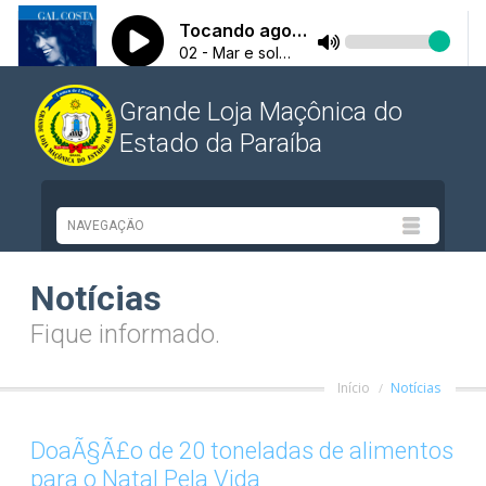
Grande Loja Maçônica do
Estado da Paraíba
Notícias
Fique informado.
Início
Notícias
DoaÃ§Ã£o de 20 toneladas de alimentos
para o Natal Pela Vida