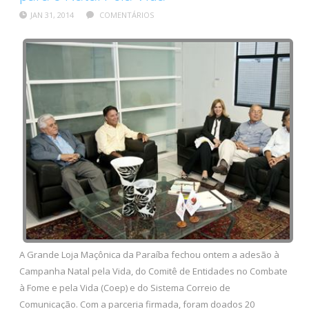
JAN 31, 2014
COMENTÁRIOS
A Grande Loja Maçônica da Paraíba fechou ontem a adesão à
Campanha Natal pela Vida, do Comitê de Entidades no Combate
à Fome e pela Vida (Coep) e do Sistema Correio de
Comunicação. Com a parceria firmada, foram doados 20