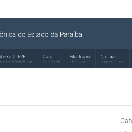
ônica do Estado da Paraíba
obre a GLEPB
Coro
Filantropia
Notícias
is sobre a Grande Loja
Canto Coral
Filantropia
Fique informado
Cat