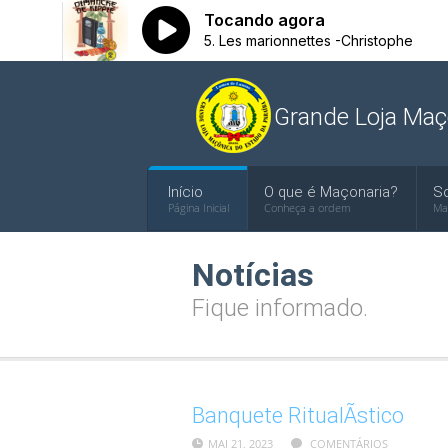
Grande Loja Maç
Início
O que é Maçonaria?
S
Página Inicial
Conheça a ordem
Ma
Notícias
Fique informado.
Banquete RitualÃ­stico
MAI 21, 2023
COMENTÁRIOS