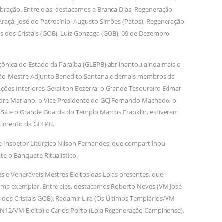
bração. Entre elas, destacamos a Branca Dias, Regeneração
raçá, José do Patrocínio, Augusto Simões (Patos), Regeneração
es dos Cristais (GOB), Luiz Gonzaga (GOB), 09 de Dezembro
çônica do Estado da Paraíba (GLEPB) abrilhantou ainda mais o
 Grão-Mestre Adjunto Benedito Santana e demais membros da
ações Interiores Gerailton Bezerra, o Grande Tesoureiro Edmar
dre Mariano, o Vice-Presidente do GCJ Fernando Machado, o
á e o Grande Guarda do Templo Marcos Franklin, estiveram
ecimento da GLEPB.
Inspetor Litúrgico Nilson Fernandes, que compartilhou
e o Banquete Ritualístico.
 e Veneráveis Mestres Eleitos das Lojas presentes, que
orma exemplar. Entre eles, destacamos Roberto Neves (VM José
 dos Cristais GOB), Radamir Lira (Os Últimos Templários/VM
s N12/VM Eleito) e Carlos Porto (Loja Regeneração Campinense).