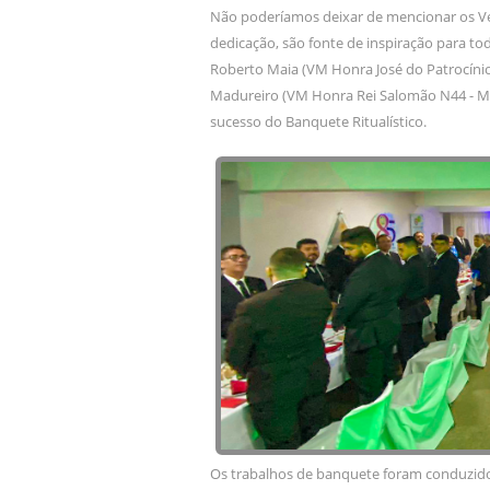
Não poderíamos deixar de mencionar os Ve
dedicação, são fonte de inspiração para to
Roberto Maia (VM Honra José do Patrocínio
Madureiro (VM Honra Rei Salomão N44 - Ma
sucesso do Banquete Ritualístico.
Os trabalhos de banquete foram conduzidos 