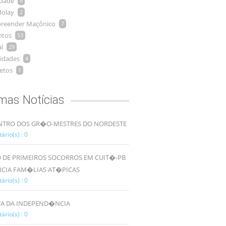
idade
8
olay
2
reender Maçônico
7
ntos
53
l
29
idades
4
etos
1
imas Notícias
TRO DOS GR�O-MESTRES DO NORDESTE
rio(s) : 0
 DE PRIMEIROS SOCORROS EM CUIT�-PB
ICIA FAM�LIAS AT�PICAS
rio(s) : 0
TA DA INDEPEND�NCIA
rio(s) : 0