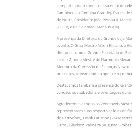
compartilharam conosco essa noite de cele
Campinense (Campina Grande), Estrela de A
do Norte, Presidente João Pessoa II, Mestr
(GOPB) e Rei Salomão (Manaus-AM).
A presença da Diretoria da Grande Loja Ma
evento. O Grão-Mestre Ailton Elisiário, o
diretoria, como o Grande Secretário de Rel
Leal, o Grande Mestre de Harmonia Alexan
Membro da Comissão de Finanças Newton S
presentes, transmitindo o apoio e reconh
Destacamos também a presença do Grande 
conosco sua sabedoria e orientações durant
Agradecemos a todos os Veneráveis Mestres
representaram suas respectivas lojas de f
do Patrocínio), Frank Faustino (VM Mestres
Eleito), Gleidson Palmeira (Augusto Simõe