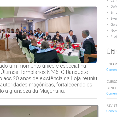
Car
DeM
Emp
Eve
Gera
Nov
Proj
Últ
ENCON
brado um momento único e especial na
Comentá
s Últimos Templários Nº46. O Banquete
 aos 20 anos de existência da Loja reuniu
CURSO
 autoridades maçônicas, fortalecendo os
BENEF
ndo a grandeza da Maçonaria.
Comentá
REVIS
Comentá