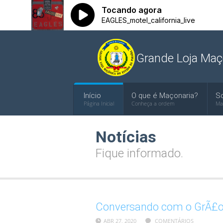
Grande Loja Maç
Início
O que é Maçonaria?
S
Página Inicial
Conheça a ordem
Ma
Notícias
Fique informado.
Conversando com o GrÃ£o
ABR 27, 2020
COMENTÁRIOS