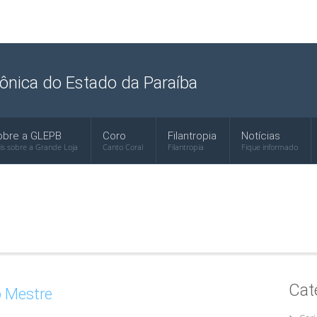
ônica do Estado da Paraíba
obre a GLEPB
Coro
Filantropia
Notícias
is sobre a Grande Loja
Canto Coral
Filantropia
Fique informado
Cat
 Mestre