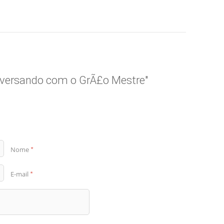
nversando com o GrÃ£o Mestre"
Nome
*
E-mail
*