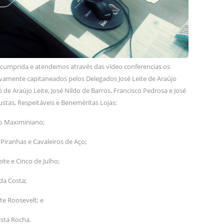
 cumprida e atendemos através das vídeo conferencias os
ectivamente capitaneados pelos Delegados José Leite de Araújo
do de Araújo Leite, José Nildo de Barros, Francisco Pedrosa e José
gustas, Respeitáveis e Beneméritas Lojas:
o Maximiniano;
 Piranhas e Cavaleiros de Aço;
ite e Cinco de Julho;
da Costa;
e Roosevelt; e
ista Rocha.