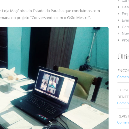
Car
DeM
Loja Maçônica do Estado da Paraíba que concluímos com
Emp
semana do projeto “Conversando com o Grão Mestre”.
Eve
Gera
Nov
Proj
Últ
ENCON
Comentá
CURSO
BENEF
Comentá
REVIS
Comentá