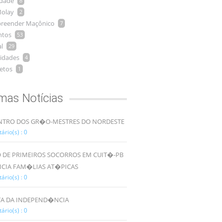
idade
8
olay
2
reender Maçônico
7
ntos
53
l
29
idades
4
etos
1
imas Notícias
TRO DOS GR�O-MESTRES DO NORDESTE
rio(s) : 0
 DE PRIMEIROS SOCORROS EM CUIT�-PB
ICIA FAM�LIAS AT�PICAS
rio(s) : 0
TA DA INDEPEND�NCIA
rio(s) : 0