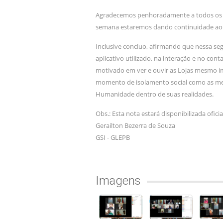
Agradecemos penhoradamente a todos os V
semana estaremos dando continuidade ao p
Inclusive concluo, afirmando que nessa 
aplicativo utilizado, na interação e no co
motivado em ver e ouvir as Lojas mesmo im
momento de isolamento social como as mes
Humanidade dentro de suas realidades.
Obs.: Esta nota estará disponibilizada ofic
Gerailton Bezerra de Souza
GSI - GLEPB
Imagens