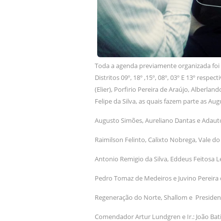
Toda a agenda previamente organizada foi
Distritos 09º, 18º ,15º, 08º, 03º E 13º resp
(Elier), Porfirio Pereira de Araújo, Alberlan
Felipe da Silva, as quais fazem parte as Au
Augusto Simões, Aureliano Dantas e Adaut
Raimilson Felinto, Calixto Nobrega, Vale do
Antonio Remigio da Silva, Eddeus Feitosa Le
Pedro Tomaz de Medeiros e Juvino Pereira 
Regeneração do Norte, Shallom e President
Comendador Artur Lundgren e Ir.: João Bat