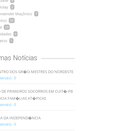
idade
8
olay
2
reender Maçônico
7
ntos
53
l
29
idades
4
etos
1
imas Notícias
TRO DOS GR�O-MESTRES DO NORDESTE
rio(s) : 0
 DE PRIMEIROS SOCORROS EM CUIT�-PB
ICIA FAM�LIAS AT�PICAS
rio(s) : 0
TA DA INDEPEND�NCIA
rio(s) : 0