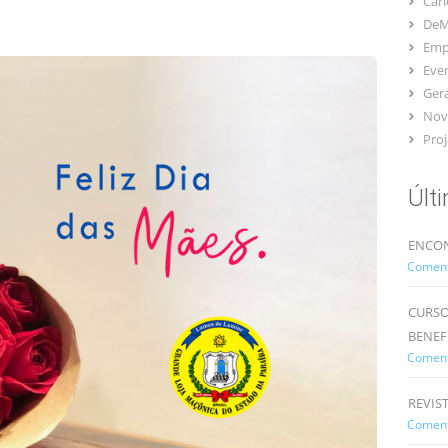
Car
DeM
Emp
Eve
Gera
Nov
Proj
Últ
ENCON
Comentá
CURSO
BENEF
Comentá
REVIS
Comentá