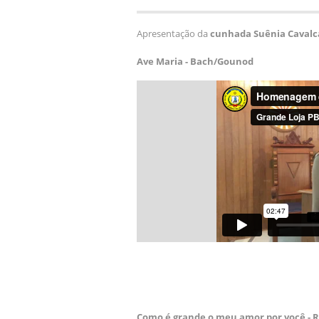
Apresentação da
cunhada Suênia Cavalc
Ave Maria - Bach/Gounod
Como é grande o meu amor por você - R