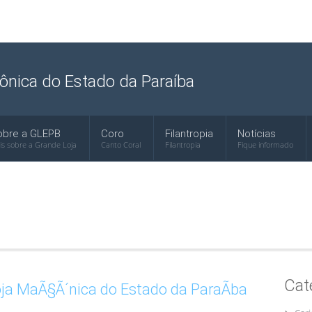
ônica do Estado da Paraíba
obre a GLEPB
Coro
Filantropia
Notícias
is sobre a Grande Loja
Canto Coral
Filantropia
Fique informado
Cat
a MaÃ§Ã´nica do Estado da ParaÃ­ba