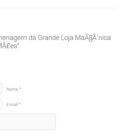
omenagem da Grande Loja MaÃ§Ã´nica
MÃ£es"
Nome
*
E-mail
*