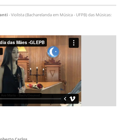
anti
- Violista (Bacharelanda em Música - UFPB) das Músicas:
oberto Carlos