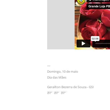
—
Domingo, 10 de maio
Dia das Mães
Gerailton Bezerra de Souza - GSI
ðŸ”¨ðŸ”¨ðŸ”¨