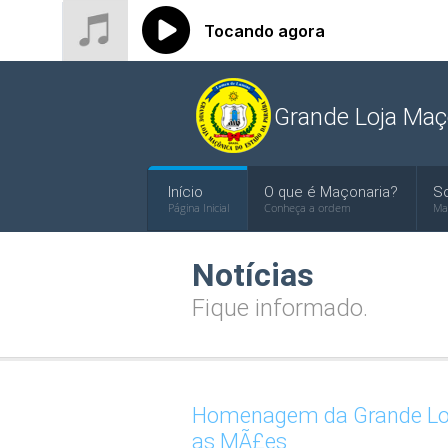
Grande Loja Maç
Início
O que é Maçonaria?
S
Página Inicial
Conheça a ordem
Ma
Notícias
Fique informado.
Homenagem da Grande Loj
as MÃ£es