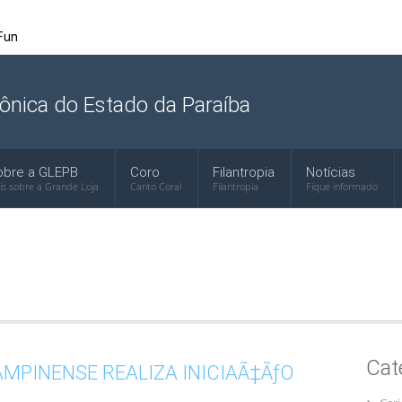
ônica do Estado da Paraíba
obre a GLEPB
Coro
Filantropia
Notícias
is sobre a Grande Loja
Canto Coral
Filantropia
Fique informado
Cat
MPINENSE REALIZA INICIAÃ‡ÃƒO