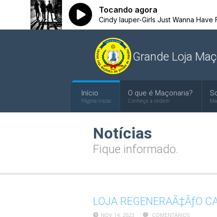
Grande Loja Maç
Início
O que é Maçonaria?
S
Página Inicial
Conheça a ordem
Ma
Notícias
Fique informado.
LOJA REGENERAÃ‡ÃƒO CA
NOV 14, 2023
COMENTÁRIOS