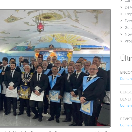
Car
DeM
Emp
Eve
Gera
Nov
Proj
Últ
ENCON
Comentá
CURSO
BENEF
Comentá
REVIS
Comentá