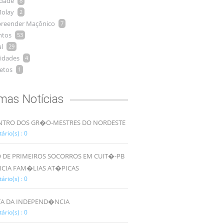
idade
8
olay
2
reender Maçônico
7
ntos
53
l
29
idades
4
etos
1
imas Notícias
TRO DOS GR�O-MESTRES DO NORDESTE
rio(s) : 0
 DE PRIMEIROS SOCORROS EM CUIT�-PB
ICIA FAM�LIAS AT�PICAS
rio(s) : 0
TA DA INDEPEND�NCIA
rio(s) : 0